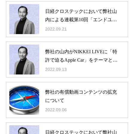
日経クロステックにおいて弊社山
内による連載第10回「エンドユー
ザー視点のチップ開発とデータ量
2022.09.21
の削減にたけた米Qualcomm」掲載
弊社の山内がNIKKEI LIVEに「特
許で迫るApple Car」をテーマとし
て出演
2022.09.13
弊社の有償動画コンテンツの拡充
について
2022.09.06
日経クロステックにおいて弊社山