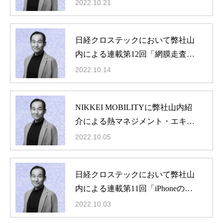
図を理解するAIとの相乗効果でSN
2022.10.21
S機能強化、Metaの戦略」掲載
日経クロステックにおいて弊社山
内による連載第12回「網膜走査型
と虹彩認証の技術を獲得、グーグ
2022.10.14
ルグラスとの相乗効果が期待され
るGoogleの戦略」掲載
NIKKEI MOBILITYに弊社山内紹
介による熱マネジメント・エキス
パートの記事掲載
2022.10.05
日経クロステックにおいて弊社山
内による連載第11回「iPhoneの訴
求力の観点でメタバースとのシナ
2022.10.03
ジーを模索するApple」掲載