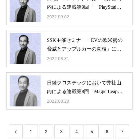
内による連載第9回「「PlayStation
VR」の訴求力を最大化するソニ
2022.09.02
ーグループの戦略」掲載
SSK主催セミナー「EVの欧米勢の
脅威とアップルカーの真相」に弊
社山内が登壇
2022.08.31
日経クロステックにおいて弊社山
内による連載第8回「Magic Leapの
理念・概要
特徴は、ヘルスケアとデバイスの
2022.08.29
最新ニュース
微細化」掲載
役員・顧問紹介
IPランドスケープとは
1
2
3
4
5
6
7
動画コンテンツ