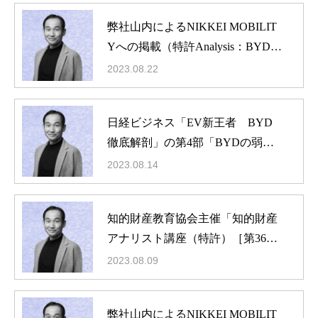
弊社山内によるNIKKEI MOBILIT
Yへの掲載（特許Analysis：BYD、
デザイン経営に地力 意匠出願最
2023.08.22
多はプロパー社員）
日経ビジネス「EV新王者 BYD
徹底解剖」の第4部「BYDの弱点
は自動運転にあり 意匠登録・特
2023.08.14
許の出願分析」掲載
知的財産教育協会主催「知的財産
アナリスト講座（特許）［第36
期］」に弊社山内が登壇
2023.08.09
弊社山内によるNIKKEI MOBILIT