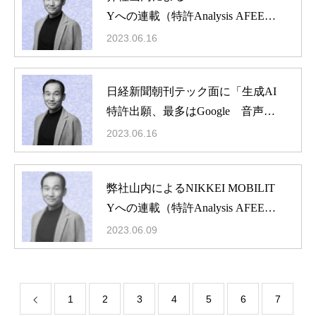
Yへの連載（特許Analysis AFEELA
予測）
2023.06.16
日経新聞朝刊テック面に「生成AI
特許出願、最多はGoogle 音声認
識や合成に力」が掲載
2023.06.16
弊社山内によるNIKKEI MOBILIT
Yへの連載（特許Analysis AFEELA
理念・概要
予測）
2023.06.09
最新ニュース
役員・顧問紹介
IPランドスケープとは
1
2
3
4
5
6
7
動画コンテンツ