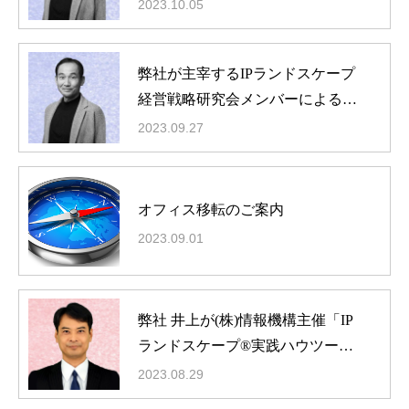
2023.10.05
弊社が主宰するIPランドスケープ
経営戦略研究会メンバーによる実
践セミナー開催
2023.09.27
オフィス移転のご案内
2023.09.01
弊社 井上が(株)情報機構主催「IP
ランドスケープ®実践ハウツー講
座」に登壇
2023.08.29