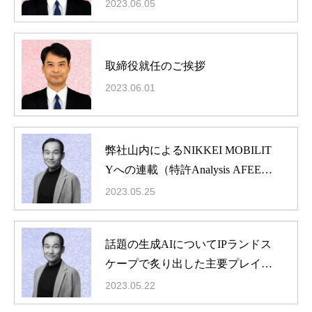
に役立つ6つのハウツー講座」に
2023.06.05
登壇
取締役就任のご挨拶
2023.06.01
弊社山内によるNIKKEI MOBILIT
Yへの連載（特許Analysis AFEELA
予測）開始
2023.05.25
話題の生成AIについてIPランドス
ケープで炙り出した主要プレイ
ヤ、個社戦略を詳述する特別セミ
2023.05.22
ナーに弊社の山内が登壇します