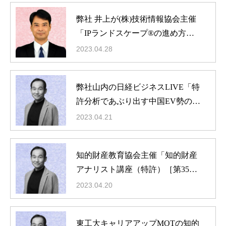
弊社 井上が(株)技術情報協会主催
「IPランドスケープ®の進め方と
戦略提言の伝え方」に登壇
2023.04.28
弊社山内の日経ビジネスLIVE「特
許分析であぶり出す中国EV勢の脅
威」が紹介されました
2023.04.21
知的財産教育協会主催「知的財産
アナリスト講座（特許）［第35
期］」に弊社山内が登壇
2023.04.20
東工大キャリアアップMOTの知的