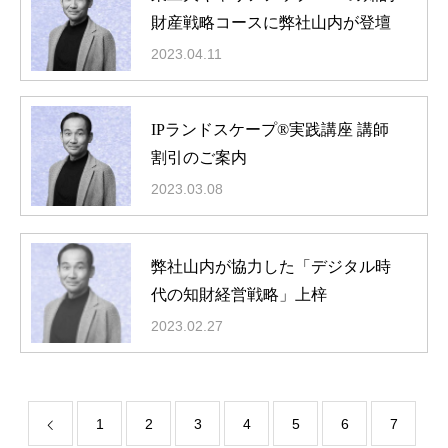
財産戦略コースに弊社山内が登壇
2023.04.11
IPランドスケープ®実践講座 講師
割引のご案内
2023.03.08
弊社山内が協力した「デジタル時
代の知財経営戦略」上梓
理念・概要
2023.02.27
最新ニュース
役員・顧問紹介
IPランドスケープとは
1
2
3
4
5
6
7
動画コンテンツ