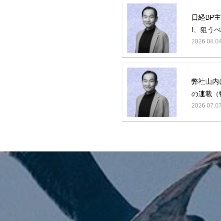
日経BP
I、狙う
ターゲッ
2026.08.0
弊社山内によ
の連載（特
第5回/最
2026.07.0