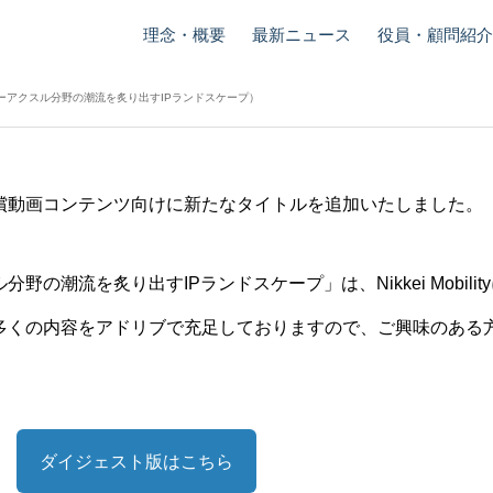
テンツの拡充について（イ
理念・概要
最新ニュース
役員・顧問紹介
炙り出すIPランドスケー
ーアクスル分野の潮流を炙り出すIPランドスケープ）
2024.10.11
償動画コンテンツ向けに新たなタイトルを追加いたしました。
野の潮流を炙り出すIPランドスケープ」は、Nikkei Mobili
多くの内容をアドリブで充足しておりますので、ご興味のある
ダイジェスト版はこちら