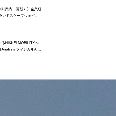
割引案内（更新）】企業研
Pランドスケープウェビナ
カルAI編』に弊社山内が登
NIKKEI MOBILITYへ
nalysis フィジカルAI）