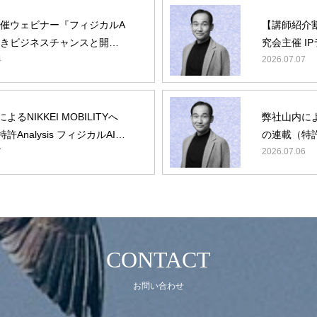
主催ウェビナー『フィジカルA
【講師紹介
べきビジネスチャンスと開発
究会主催 I
理念・概要
ト』に弊社山内が登壇
4
ー『フィジ
2026.07.07
壇
最新ニュース
役員・顧問紹介
るNIKKEI MOBILITYへ
弊社山内による
IPランドスケープとは
許Analysis フィジカルAI）
の連載（特許A
終回
7
第4回
2026.07.06
動画コンテンツ
お問い合わせ
CONTACT
お問い合わせ