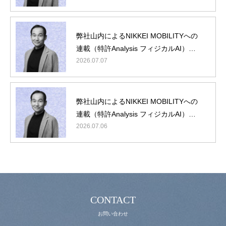
弊社山内によるNIKKEI MOBILITYへの
連載（特許Analysis フィジカルAI）第5
回/最終回
2026.07.07
理念・概要
最新ニュース
弊社山内によるNIKKEI MOBILITYへの
役員・顧問紹介
連載（特許Analysis フィジカルAI）第4
回
2026.07.06
IPランドスケープとは
動画コンテンツ
お問い合わせ
CONTACT
お問い合わせ