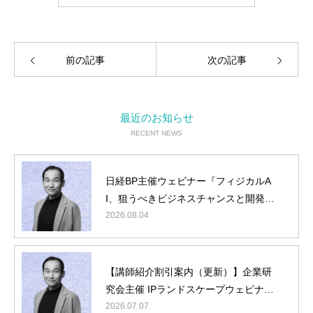
前の記事
次の記事
最近のお知らせ
RECENT NEWS
日経BP主催ウェビナー『フィジカルA
I、狙うべきビジネスチャンスと開発タ
ーゲット』に弊社山内が登壇
2026.08.04
【講師紹介割引案内（更新）】企業研
究会主催 IPランドスケープウェビナー
『フィジカルAI編』に弊社山内が登壇
2026.07.07