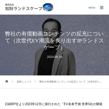
MENU
弊社の有償動画コンテンツの拡充につい
て（次世代EV潮流を炙り出すIPランドス
ケープ）
2024.09.19
最新ニュース
弊社の有償動画コンテンツの拡充について（次世代EV潮流を炙り出すIPランドスケープ）
日経BP社より2023年12月に発行された「EV未来予測 世界5社の開発