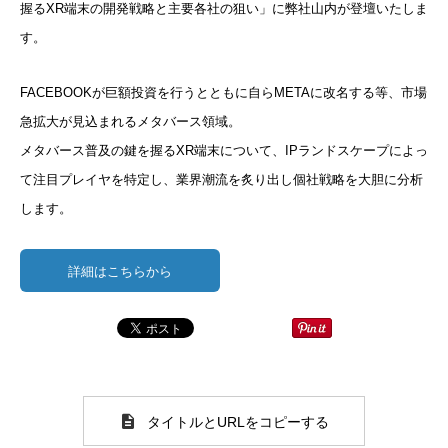
握るXR端末の開発戦略と主要各社の狙い」に弊社山内が登壇
いたしま
す。
FACEBOOKが巨額投資を行うとともに自らMETAに改名す
る等、市場
急拡大が見込まれるメタバース領域。
メタバース普及の鍵を握るXR端末について、IPランドスケープ
によっ
て注目プレイヤを特定し、業界潮流を炙り出し個社戦略を大
胆に分析
します。
詳細はこちらから
タイトルとURLをコピーする