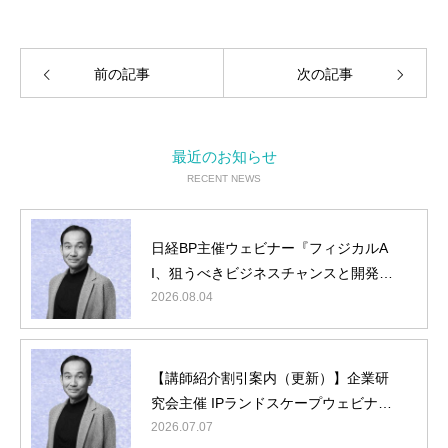
前の記事
次の記事
最近のお知らせ
RECENT NEWS
日経BP主催ウェビナー『フィジカルA
I、狙うべきビジネスチャンスと開発タ
ーゲット』に弊社山内が登壇
2026.08.04
【講師紹介割引案内（更新）】企業研
究会主催 IPランドスケープウェビナー
『フィジカルAI編』に弊社山内が登壇
2026.07.07