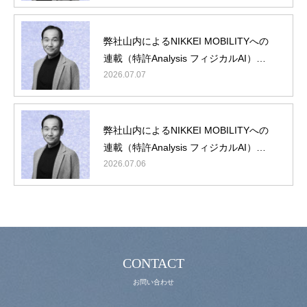
弊社山内によるNIKKEI MOBILITYへの
連載（特許Analysis フィジカルAI）第5
回/最終回
2026.07.07
理念・概要
最新ニュース
弊社山内によるNIKKEI MOBILITYへの
連載（特許Analysis フィジカルAI）第4
役員・顧問紹介
回
2026.07.06
IPランドスケープとは
動画コンテンツ
お問い合わせ
CONTACT
お問い合わせ