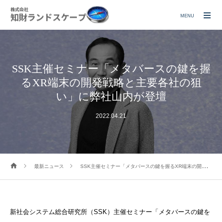
MENU
SSK主催セミナー「メタバースの鍵を握
るXR端末の開発戦略と主要各社の狙
い」に弊社山内が登壇
2022.04.21
最新ニュース
SSK主催セミナー「メタバースの鍵を握るXR端末の開発戦略と主要各社の狙い」に弊社山内が登壇
新社会システム総合研究所（SSK）主催セミナー「メタバースの
鍵を