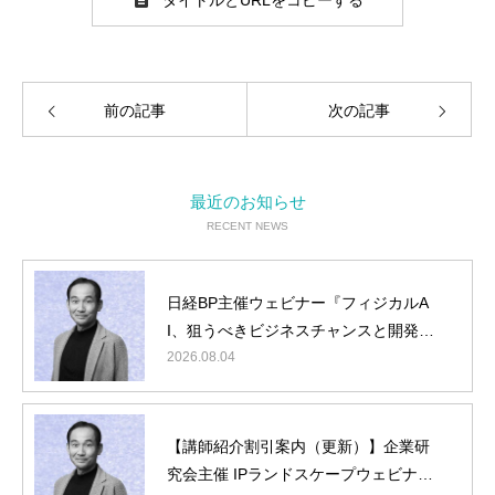
タイトルとURLをコピーする
前の記事
次の記事
最近のお知らせ
RECENT NEWS
日経BP主催ウェビナー『フィジカルA
I、狙うべきビジネスチャンスと開発タ
ーゲット』に弊社山内が登壇
2026.08.04
【講師紹介割引案内（更新）】企業研
究会主催 IPランドスケープウェビナー