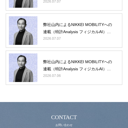
『フィジカルAI編』に弊社山内が登壇
2026.07.07
弊社山内によるNIKKEI MOBILITYへの
連載（特許Analysis フィジカルAI）第5
回/最終回
2026.07.07
理念・概要
最新ニュース
弊社山内によるNIKKEI MOBILITYへの
役員・顧問紹介
連載（特許Analysis フィジカルAI）第4
回
2026.07.06
IPランドスケープとは
動画コンテンツ
お問い合わせ
CONTACT
お問い合わせ