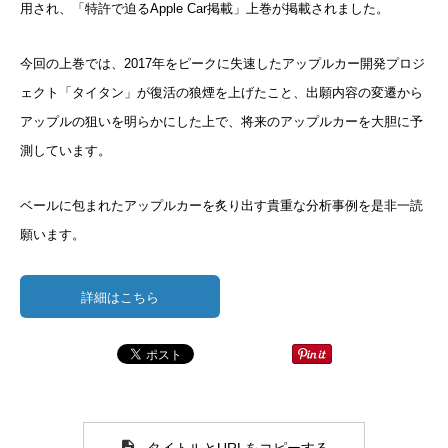
用され、「特許で
迫るApple Car掲載」上巻が掲載されました。
今回の上巻では、2017年をピークに失速したアップルカー開発
プロジ
ェクト「タイタン」が復活の狼煙を上げたこと、出願内容の変遷から
アップルの狙いを明らかにした上で、将来のア
ップルカーを大胆に予
測しています。
ベールに包まれたアップルカーを炙り出す貴重な分析事例を是非一
読
願います。
詳細はこちら