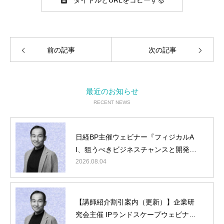
タイトルとURLをコピーする
前の記事
次の記事
最近のお知らせ
RECENT NEWS
日経BP主催ウェビナー『フィジカルA
I、狙うべきビジネスチャンスと開発タ
ーゲット』に弊社山内が登壇
2026.08.04
【講師紹介割引案内（更新）】企業研
究会主催 IPランドスケープウェビナー