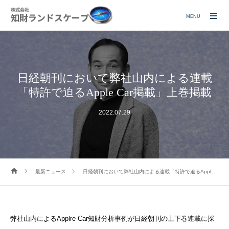
MENU
日経朝刊において弊社山内による連載
「特許で迫るApple Car掲載」上巻掲載
2022.07.29
最新ニュース
日経朝刊において弊社山内による連載「特許で迫るApple Car掲載」上巻掲載
弊社山内によるApplre Car知財分析事例が日経朝刊の上下巻連載に採