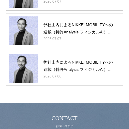
『フィジカルAI編』に弊社山内が登壇
2026.07.07
弊社山内によるNIKKEI MOBILITYへの
連載（特許Analysis フィジカルAI）第5
回/最終回
2026.07.07
理念・概要
最新ニュース
弊社山内によるNIKKEI MOBILITYへの
役員・顧問紹介
連載（特許Analysis フィジカルAI）第4
回
2026.07.06
IPランドスケープとは
動画コンテンツ
お問い合わせ
CONTACT
お問い合わせ