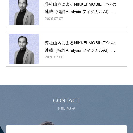
弊社山内によるNIKKEI MOBILITYへの
連載（特許Analysis フィジカルAI）第5
回/最終回
2026.07.07
理念・概要
弊社山内によるNIKKEI MOBILITYへの
最新ニュース
連載（特許Analysis フィジカルAI）第4
回
2026.07.06
役員・顧問紹介
IPランドスケープとは
動画コンテンツ
お問い合わせ
CONTACT
お問い合わせ