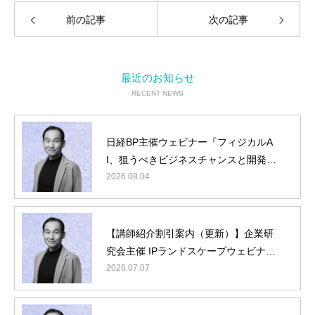
前の記事
次の記事
最近のお知らせ
RECENT NEWS
日経BP主催ウェビナー『フィジカルA
I、狙うべきビジネスチャンスと開発タ
ーゲット』に弊社山内が登壇
2026.08.04
【講師紹介割引案内（更新）】企業研
究会主催 IPランドスケープウェビナー
『フィジカルAI編』に弊社山内が登壇
2026.07.07