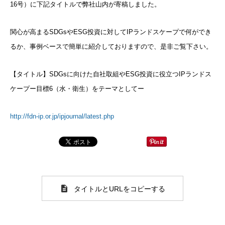
16号）
に下記タイトルで弊社山内が寄稿しました。
関心が高まるSDGsやESG投資に対してIPランドスケープで
何ができ
るか、事例ベースで簡単に紹介しておりますので、
是非ご覧下さい。
【タイトル】
SDGsに向けた自社取組やESG投資に役立つIPランドス
ケー
プー目標6（水・衛生）をテーマとしてー
http://fdn-ip.or.jp/ipjournal/latest.php
タイトルとURLをコピーする