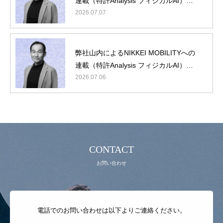
連載（特許Analysis フィジカルAI）第5
回/最終回
2026.07.07
理念・概要
弊社山内によるNIKKEI MOBILITYへの
連載（特許Analysis フィジカルAI）第4
最新ニュース
回
2026.07.06
役員・顧問紹介
IPランドスケープとは
動画コンテンツ
お問い合わせ
CONTACT
お問い合わせ
電話でのお問い合わせは以下よりご連絡ください。