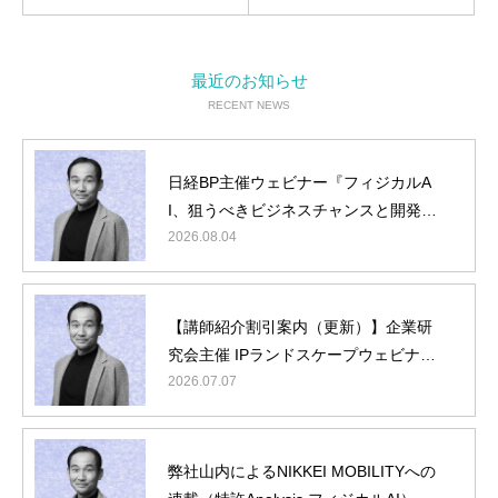
最近のお知らせ
RECENT NEWS
日経BP主催ウェビナー『フィジカルA
I、狙うべきビジネスチャンスと開発タ
ーゲット』に弊社山内が登壇
2026.08.04
【講師紹介割引案内（更新）】企業研
究会主催 IPランドスケープウェビナー
『フィジカルAI編』に弊社山内が登壇
2026.07.07
弊社山内によるNIKKEI MOBILITYへの