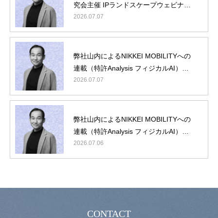
究会主催 IPランドスケープウェビナー
『フィジカルAI編』に弊社山内が登壇
2026.07.07
弊社山内によるNIKKEI MOBILITYへの
連載（特許Analysis フィジカルAI）第5
回/最終回
2026.07.07
理念・概要
最新ニュース
弊社山内によるNIKKEI MOBILITYへの
役員・顧問紹介
連載（特許Analysis フィジカルAI）第4
IPランドスケープとは
回
2026.07.06
動画コンテンツ
お問い合わせ
CONTACT