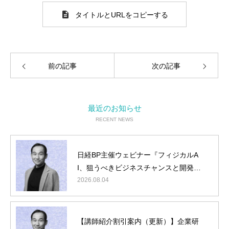
タイトルとURLをコピーする
前の記事
次の記事
最近のお知らせ
RECENT NEWS
日経BP主催ウェビナー『フィジカルA
I、狙うべきビジネスチャンスと開発タ
ーゲット』に弊社山内が登壇
2026.08.04
【講師紹介割引案内（更新）】企業研