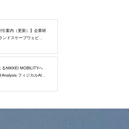
割引案内（更新）】企業研
Pランドスケープウェビナ
カルAI編』に弊社山内が登
NIKKEI MOBILITYへ
nalysis フィジカルAI）