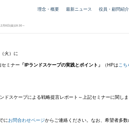
理念・概要
最新ニュース
役員・顧問紹介
ナーに弊社山内が登壇 12月
8日(金)18:30～
2020.11.09
日（火）に
信セミナー
「IPランドスケープの実践とポイント」
（HPは
こち
～IPランドスケープによる戦略提言レポート～上記セミナーに関し
まで
に
お問合わせページ
からご連絡ください。
なお、希望者多数