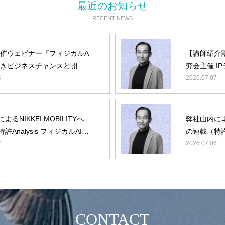
最近のお知らせ
RECENT NEWS
主催ウェビナー『フィジカルA
【講師紹介
理念・概要
べきビジネスチャンスと開発
究会主催 I
最新ニュース
ト』に弊社山内が登壇
4
ー『フィジ
2026.07.07
壇
役員・顧問紹介
IPランドスケープとは
るNIKKEI MOBILITYへ
弊社山内による
許Analysis フィジカルAI）
の連載（特許A
動画コンテンツ
終回
7
第4回
2026.07.06
お問い合わせ
CONTACT