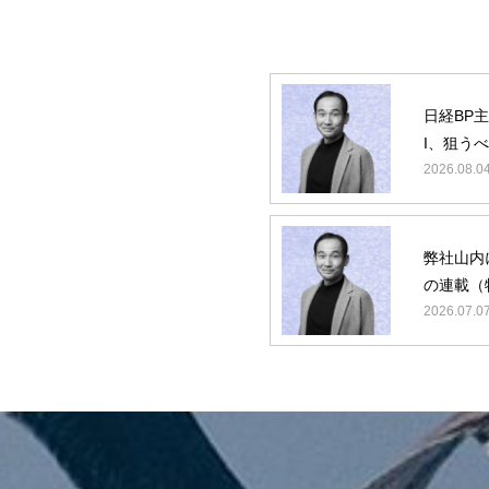
日経BP
I、狙う
ターゲッ
2026.08.0
弊社山内によ
の連載（特
第5回/最
2026.07.0