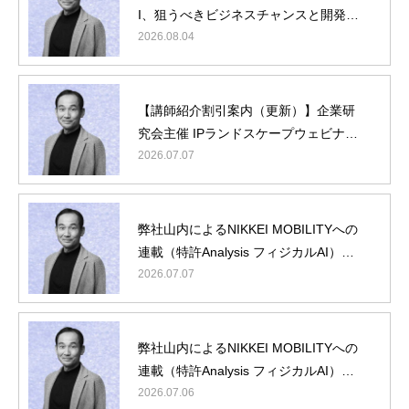
I、狙うべきビジネスチャンスと開発タ
ーゲット』に弊社山内が登壇
2026.08.04
【講師紹介割引案内（更新）】企業研
究会主催 IPランドスケープウェビナー
『フィジカルAI編』に弊社山内が登壇
2026.07.07
理念・概要
弊社山内によるNIKKEI MOBILITYへの
連載（特許Analysis フィジカルAI）第5
最新ニュース
回/最終回
2026.07.07
役員・顧問紹介
IPランドスケープとは
弊社山内によるNIKKEI MOBILITYへの
動画コンテンツ
連載（特許Analysis フィジカルAI）第4
お問い合わせ
回
2026.07.06